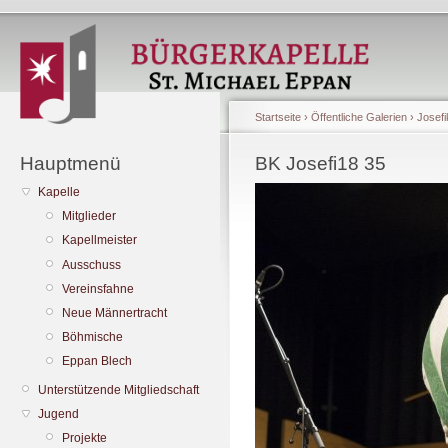
Startseite
›
Öffentliche Galerien
›
Josefi
Hauptmenü
BK Josefi18 35
Kapelle
Mitglieder
Kapellmeister
Ausschuss
Vereinsfahne
Neue Männertracht
Böhmische
Eppan Blech
Unterstützende Mitgliedschaft
Jugend
Projekte