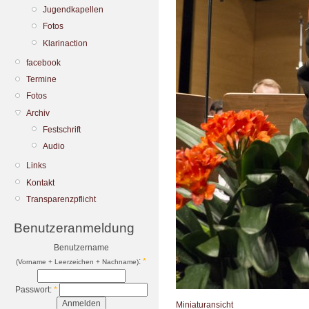
Jugendkapellen
Fotos
Klarinaction
facebook
Termine
Fotos
Archiv
Festschrift
Audio
Links
Kontakt
Transparenzpflicht
Benutzeranmeldung
Benutzername
:
*
(Vorname + Leerzeichen + Nachname)
Passwort:
*
Miniaturansicht