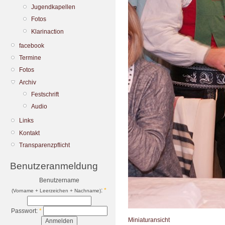
Jugendkapellen
Fotos
Klarinaction
facebook
Termine
Fotos
Archiv
Festschrift
Audio
Links
Kontakt
Transparenzpflicht
Benutzeranmeldung
Benutzername
:
*
(Vorname + Leerzeichen + Nachname)
Passwort:
*
Miniaturansicht