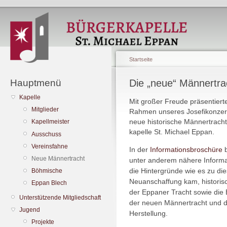
Startseite
Hauptmenü
Die „neue“ Männertra
Kapelle
Mit großer Freude präsentiert
Mitglieder
Rahmen unseres Josefi­
konzer
neue historische Männertracht
Kapellmeister
kapelle St. Michael Eppan.
Ausschuss
Vereinsfahne
In der
Informationsbroschüre
b
Neue Männertracht
unter anderem nähere Informa
die Hintergründe wie es zu die
Böhmische
Neuanschaffung kam, historis
Eppan Blech
der Eppaner Tracht sowie die
Unterstützende Mitgliedschaft
der neuen Männertracht und 
Jugend
Herstellung.
Projekte