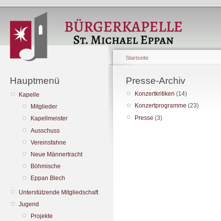
Startseite
Hauptmenü
Presse-Archiv
Konzertkritiken
(14)
Kapelle
Konzertprogramme
(23)
Mitglieder
Presse
(3)
Kapellmeister
Ausschuss
Vereinsfahne
Neue Männertracht
Böhmische
Eppan Blech
Unterstützende Mitgliedschaft
Jugend
Projekte