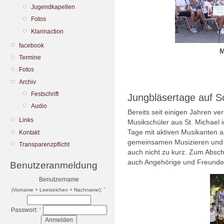
Jugendkapellen
Fotos
Klarinaction
facebook
M
Termine
Fotos
Archiv
Festschrift
Jungbläsertage auf S
Audio
Bereits seit einigen Jahren v
Links
Musikschüler aus St. Michael
Tage mit aktiven Musikanten 
Kontakt
gemeinsamen Musizieren und 
Transparenzpflicht
auch nicht zu kurz. Zum Abschl
auch Angehörige und Freunde 
Benutzeranmeldung
Benutzername
:
*
(Vorname + Leerzeichen + Nachname)
Passwort:
*