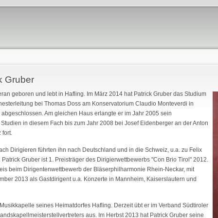
k Gruber
ran geboren und lebt in Hafling. Im März 2014 hat Patrick Gruber das Studium
chesterleitung bei Thomas Doss am Konservatorium Claudio Monteverdi in
 abgeschlossen. Am gleichen Haus erlangte er im Jahr 2005 sein
 Studien in diesem Fach bis zum Jahr 2008 bei Josef Eidenberger an der Anton
fort.
ch Dirigieren führten ihn nach Deutschland und in die Schweiz, u.a. zu Felix
atrick Gruber ist 1. Preisträger des Dirigierwettbewerbs "Con Brio Tirol" 2012.
reis beim Dirigentenwettbewerb der Bläserphilharmonie Rhein-Neckar, mit
mber 2013 als Gastdirigent u.a. Konzerte in Mannheim, Kaiserslautern und
 Musikkapelle seines Heimatdorfes Hafling. Derzeit übt er im Verband Südtiroler
ndskapellmeisterstellvertreters aus. Im Herbst 2013 hat Patrick Gruber seine