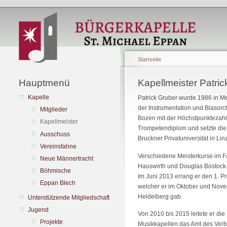
Startseite
Hauptmenü
Kapellmeister Patric
Kapelle
Patrick Gruber wurde 1986 in Me
der Instrumentation und Blasor
Mitglieder
Bozen mit der Höchstpunktezahl
Kapellmeister
Trompetendiplom und setzte die
Ausschuss
Bruckner Privatuniversität in Linz 
Vereinsfahne
Verschiedene Meisterkurse im Fa
Neue Männertracht
Hauswirth und Douglas Bostock. P
Böhmische
Im Juni 2013 errang er den 1. P
Eppan Blech
welcher er im Oktober und Nove
Heidelberg gab.
Unterstützende Mitgliedschaft
Jugend
Von 2010 bis 2015 leitete er die
Projekte
Musikkapellen das Amt des Verba