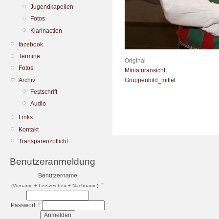
Jugendkapellen
Fotos
Klarinaction
facebook
Termine
Original
Fotos
Miniaturansicht
Archiv
Gruppenbild_mittel
Festschrift
Audio
Links
Kontakt
Transparenzpflicht
Benutzeranmeldung
Benutzername
:
*
(Vorname + Leerzeichen + Nachname)
Passwort:
*