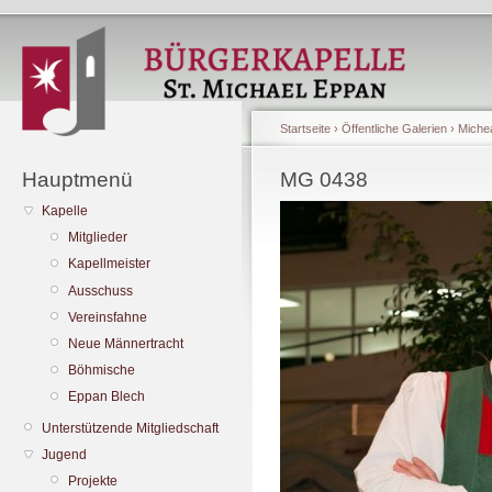
Startseite
›
Öffentliche Galerien
›
Michea
Hauptmenü
MG 0438
Kapelle
Mitglieder
Kapellmeister
Ausschuss
Vereinsfahne
Neue Männertracht
Böhmische
Eppan Blech
Unterstützende Mitgliedschaft
Jugend
Projekte