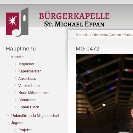
Startseite
›
Öffentliche Galerien
›
Michea
Hauptmenü
MG 0472
Kapelle
Mitglieder
Kapellmeister
Ausschuss
Vereinsfahne
Neue Männertracht
Böhmische
Eppan Blech
Unterstützende Mitgliedschaft
Jugend
Projekte