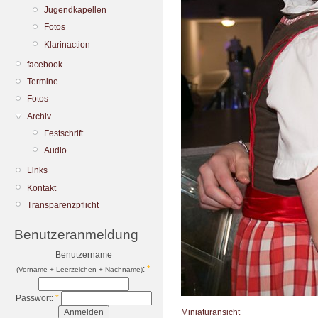
Jugendkapellen
Fotos
Klarinaction
facebook
Termine
Fotos
Archiv
Festschrift
Audio
Links
Kontakt
Transparenzpflicht
Benutzeranmeldung
Benutzername
:
*
(Vorname + Leerzeichen + Nachname)
Passwort:
*
Miniaturansicht