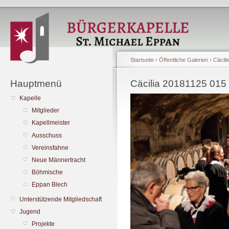
Startseite
›
Öffentliche Galerien
›
Cäcili
Hauptmenü
Cäcilia 20181125 015
Kapelle
Mitglieder
Kapellmeister
Ausschuss
Vereinsfahne
Neue Männertracht
Böhmische
Eppan Blech
Unterstützende Mitgliedschaft
Jugend
Projekte