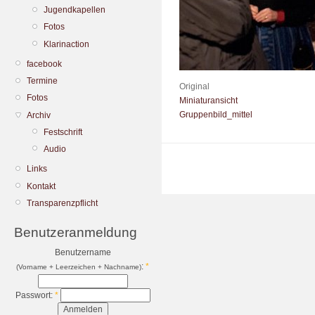
Jugendkapellen
Fotos
Klarinaction
facebook
Termine
Original
Fotos
Miniaturansicht
Gruppenbild_mittel
Archiv
Festschrift
Audio
Links
Kontakt
Transparenzpflicht
Benutzeranmeldung
Benutzername
:
*
(Vorname + Leerzeichen + Nachname)
Passwort:
*