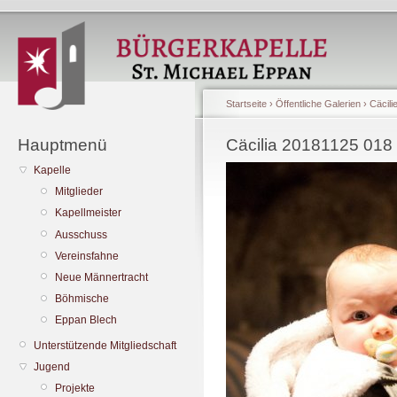
Startseite
›
Öffentliche Galerien
›
Cäcili
Hauptmenü
Cäcilia 20181125 018
Kapelle
Mitglieder
Kapellmeister
Ausschuss
Vereinsfahne
Neue Männertracht
Böhmische
Eppan Blech
Unterstützende Mitgliedschaft
Jugend
Projekte