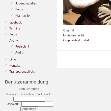
Jugendkapellen
Fotos
Klarinaction
facebook
Termine
Original
Fotos
Miniaturansicht
Gruppenbild_mittel
Archiv
Festschrift
Audio
Links
Kontakt
Transparenzpflicht
Benutzeranmeldung
Benutzername
:
*
(Vorname + Leerzeichen + Nachname)
Passwort:
*