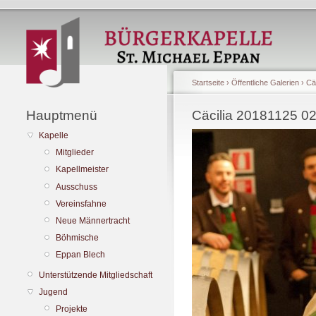
Startseite
›
Öffentliche Galerien
›
Cä
Hauptmenü
Cäcilia 20181125 0
Kapelle
Mitglieder
Kapellmeister
Ausschuss
Vereinsfahne
Neue Männertracht
Böhmische
Eppan Blech
Unterstützende Mitgliedschaft
Jugend
Projekte