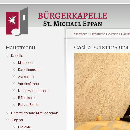
Startseite
›
Öffentliche Galerien
›
Cäcili
Hauptmenü
Cäcilia 20181125 024
Kapelle
Mitglieder
Kapellmeister
Ausschuss
Vereinsfahne
Neue Männertracht
Böhmische
Eppan Blech
Unterstützende Mitgliedschaft
Jugend
Projekte