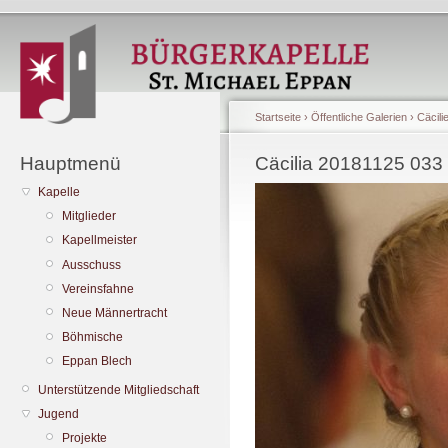
Startseite
›
Öffentliche Galerien
›
Cäcili
Hauptmenü
Cäcilia 20181125 033
Kapelle
Mitglieder
Kapellmeister
Ausschuss
Vereinsfahne
Neue Männertracht
Böhmische
Eppan Blech
Unterstützende Mitgliedschaft
Jugend
Projekte