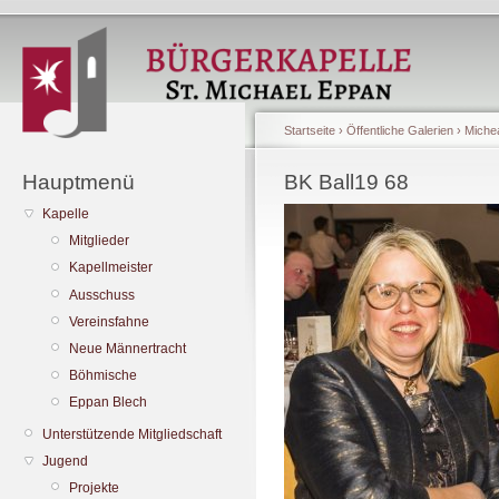
Startseite
›
Öffentliche Galerien
›
Michea
Hauptmenü
BK Ball19 68
Kapelle
Mitglieder
Kapellmeister
Ausschuss
Vereinsfahne
Neue Männertracht
Böhmische
Eppan Blech
Unterstützende Mitgliedschaft
Jugend
Projekte