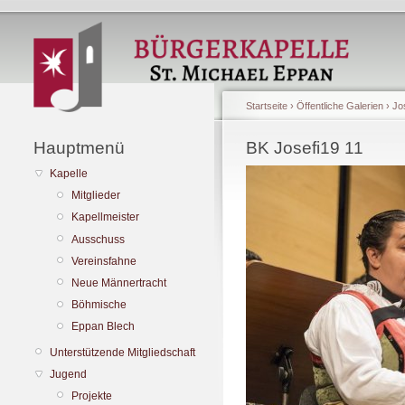
Startseite
›
Öffentliche Galerien
›
Jo
Hauptmenü
BK Josefi19 11
Kapelle
Mitglieder
Kapellmeister
Ausschuss
Vereinsfahne
Neue Männertracht
Böhmische
Eppan Blech
Unterstützende Mitgliedschaft
Jugend
Projekte