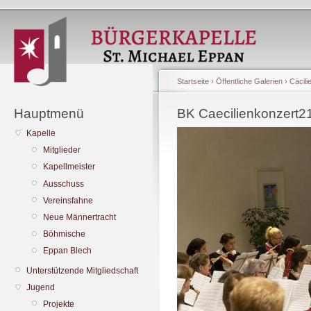
Startseite
›
Öffentliche Galerien
›
Cäcili
Hauptmenü
BK Caecilienkonzert21
Kapelle
Mitglieder
Kapellmeister
Ausschuss
Vereinsfahne
Neue Männertracht
Böhmische
Eppan Blech
Unterstützende Mitgliedschaft
Jugend
Projekte