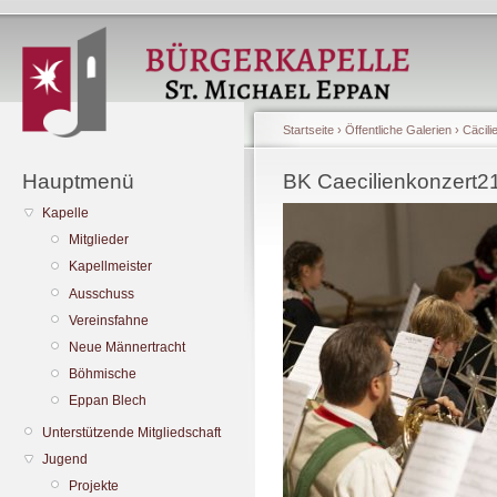
Startseite
›
Öffentliche Galerien
›
Cäcili
Hauptmenü
BK Caecilienkonzert21
Kapelle
Mitglieder
Kapellmeister
Ausschuss
Vereinsfahne
Neue Männertracht
Böhmische
Eppan Blech
Unterstützende Mitgliedschaft
Jugend
Projekte