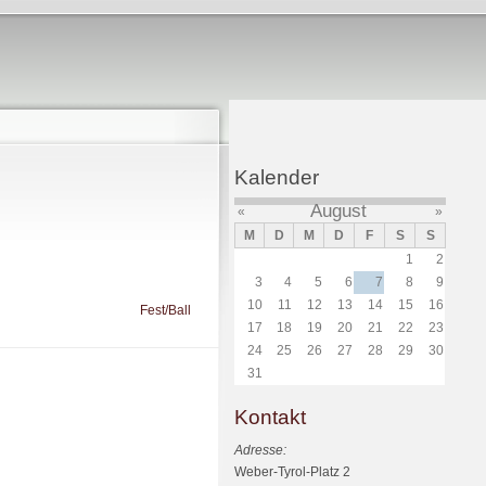
Kalender
August
«
»
M
D
M
D
F
S
S
1
2
3
4
5
6
7
8
9
10
11
12
13
14
15
16
Fest/Ball
17
18
19
20
21
22
23
24
25
26
27
28
29
30
31
Kontakt
Adresse:
Weber-Tyrol-Platz 2