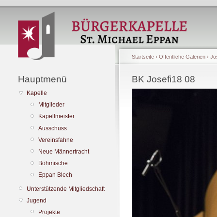
Startseite
›
Öffentliche Galerien
›
Jo
Hauptmenü
BK Josefi18 08
Kapelle
Mitglieder
Kapellmeister
Ausschuss
Vereinsfahne
Neue Männertracht
Böhmische
Eppan Blech
Unterstützende Mitgliedschaft
Jugend
Projekte