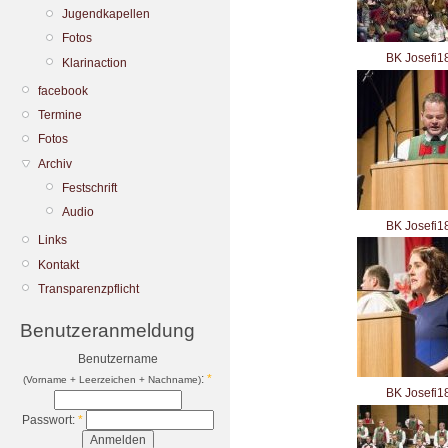
Jugendkapellen
Fotos
BK Josefi1
Klarinaction
facebook
Termine
Fotos
Archiv
Festschrift
Audio
BK Josefi1
Links
Kontakt
Transparenzpflicht
Benutzeranmeldung
Benutzername
:
*
(Vorname + Leerzeichen + Nachname)
BK Josefi1
Passwort:
*