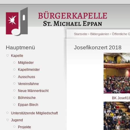
Startseite
›
Bildergalerien
›
Öffentliche 
Hauptmenü
Josefikonzert 2018
Kapelle
Mitglieder
Kapellmeister
Ausschuss
Vereinsfahne
Neue Männertracht
Böhmische
BK Josefi1
Eppan Blech
Unterstützende Mitgliedschaft
Jugend
Projekte