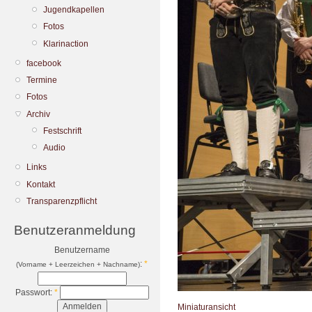
Jugendkapellen
Fotos
Klarinaction
facebook
Termine
Fotos
Archiv
Festschrift
Audio
Links
Kontakt
Transparenzpflicht
Benutzeranmeldung
Benutzername
:
*
(Vorname + Leerzeichen + Nachname)
Passwort:
*
Miniaturansicht