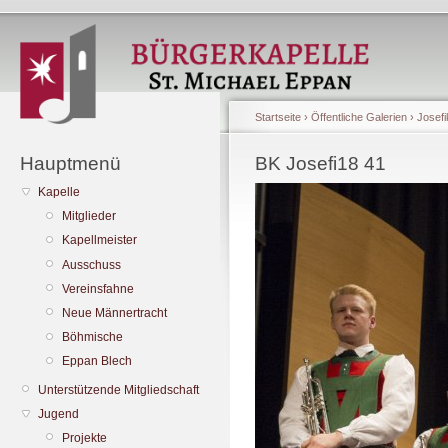
Startseite
›
Öffentliche Galerien
›
Josefi
Hauptmenü
BK Josefi18 41
Kapelle
Mitglieder
Kapellmeister
Ausschuss
Vereinsfahne
Neue Männertracht
Böhmische
Eppan Blech
Unterstützende Mitgliedschaft
Jugend
Projekte