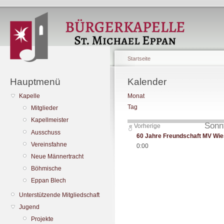
Startseite
Hauptmenü
Kalender
Kapelle
Monat
Tag
Mitglieder
Kapellmeister
Sonnt
« Vorherige
Ausschuss
60 Jahre Freundschaft MV Wi
Vereinsfahne
0:00
Neue Männertracht
Böhmische
Eppan Blech
Unterstützende Mitgliedschaft
Jugend
Projekte