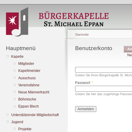
Startseite
Hauptmenü
Benutzerkonto
An
Ne
Kapelle
Mitglieder
Kapellmeister
Geben Sie Ihren Bürgerkapelle St. Mic
Ausschuss
Passwort:
*
Vereinsfahne
Neue Männertracht
Geben Sie hier das zugehörige Passwor
Böhmische
Eppan Blech
Unterstützende Mitgliedschaft
Jugend
Projekte